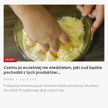
DESERY
Czemu ja wcześniej nie wiedziałam, jaki cud będzie
pochodził z tych produktów:…
ADMIN
wrz 19, 2023
Przepyszne domowe pączki serowe to idealna przekąska dla dzieci i
dorosłych. Przygotowuje się je szybko i nie…