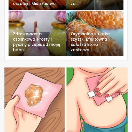
oszaleją. Mistrzostwo…
za…
Zdrowa pasta
Oryginalna sałatka
czosnkowa. Prosty i
szyszki. Efektowna
pyszny przepis od mojej
sałatka która
babci
zaskoczy…