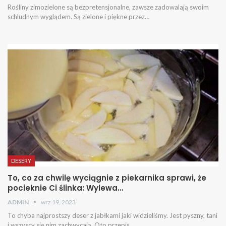
Rośliny zimozielone są bezpretensjonalne, zawsze zadowalają swoim
schludnym wyglądem. Są zielone i piękne przez…
DESERY
To, co za chwilę wyciągnie z piekarnika sprawi, że
pocieknie Ci ślinka: Wylewa…
ADMIN
wrz 19, 2023
To chyba najprostszy deser z jabłkami jaki widzieliśmy. Jest pyszny, tani
i wszyscy się nim zachwycają. Oto przepis…