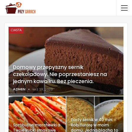
CIASTA
Domowy przepyszny sernik
czekoladowy. Nie poprzestaniesz na
jednym kawałku. Bez pieczenia.
ADMIN
wrz 19, 2023
Tarty sernik w 40 min.
Spróbuj tej marchewki a
Robi furorę w moim
Twoje kubki smakowe
domu. Jedna blacha to