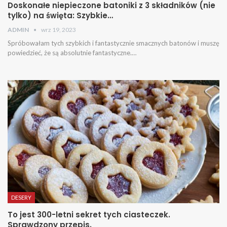
Doskonałe niepieczone batoniki z 3 składników (nie
tylko) na święta: Szybkie…
ADMIN
wrz 19, 2023
Spróbowałam tych szybkich i fantastycznie smacznych batonów i muszę
powiedzieć, że są absolutnie fantastyczne.…
DESERY
To jest 300-letni sekret tych ciasteczek.
Sprawdzony przepis.