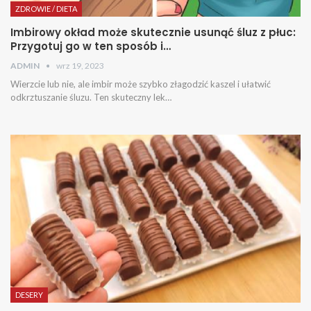
ZDROWIE / DIETA
Imbirowy okład może skutecznie usunąć śluz z płuc:
Przygotuj go w ten sposób i…
ADMIN
wrz 19, 2023
Wierzcie lub nie, ale imbir może szybko złagodzić kaszel i ułatwić
odkrztuszanie śluzu. Ten skuteczny lek…
DESERY