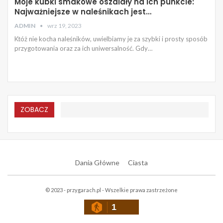
Moje kubki smakowe oszalały na ich punkcie:
Najważniejsze w naleśnikach jest…
ADMIN
wrz 19, 2023
Któż nie kocha naleśników, uwielbiamy je za szybki i prosty sposób
przygotowania oraz za ich uniwersalność. Gdy…
ZOBACZ
Dania Główne
Ciasta
© 2023 - przygarach.pl - Wszelkie prawa zastrzeżone
1