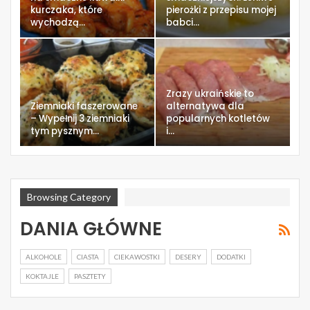
kurczaka, które
pierożki z przepisu mojej
wychodzą…
babci…
Zrazy ukraińskie to
Ziemniaki faszerowane
alternatywa dla
– Wypełnij 3 ziemniaki
popularnych kotletów
tym pysznym…
i…
Browsing Category
DANIA GŁÓWNE
ALKOHOLE
CIASTA
CIEKAWOSTKI
DESERY
DODATKI
KOKTAJLE
PASZTETY