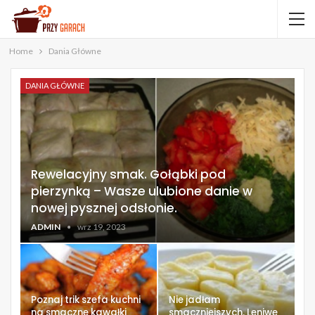
Home
Dania Główne
DANIA GŁÓWNE
Rewelacyjny smak. Gołąbki pod
pierzynką – Wasze ulubione danie w
nowej pysznej odsłonie.
ADMIN
wrz 19, 2023
Poznaj trik szefa kuchni
Nie jadłam
na smaczne kawałki
smaczniejszych. Leniwe