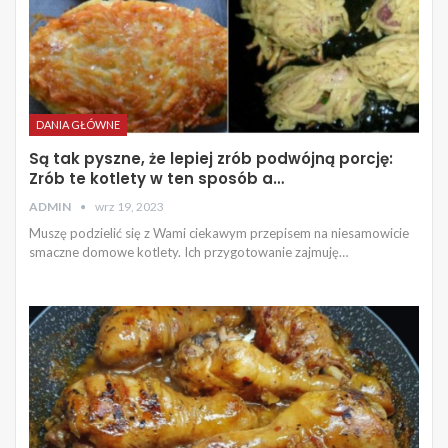
DANIA GŁÓWNE
Są tak pyszne, że lepiej zrób podwójną porcję:
Zrób te kotlety w ten sposób a…
ADMIN
wrz 19, 2023
Muszę podzielić się z Wami ciekawym przepisem na niesamowicie
smaczne domowe kotlety. Ich przygotowanie zajmuję…