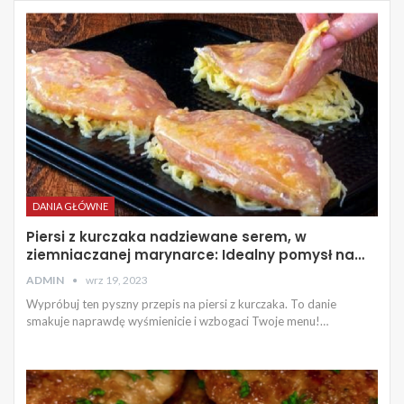
DANIA GŁÓWNE
Piersi z kurczaka nadziewane serem, w
ziemniaczanej marynarce: Idealny pomysł na…
ADMIN
wrz 19, 2023
Wypróbuj ten pyszny przepis na piersi z kurczaka. To danie
smakuje naprawdę wyśmienicie i wzbogaci Twoje menu!…