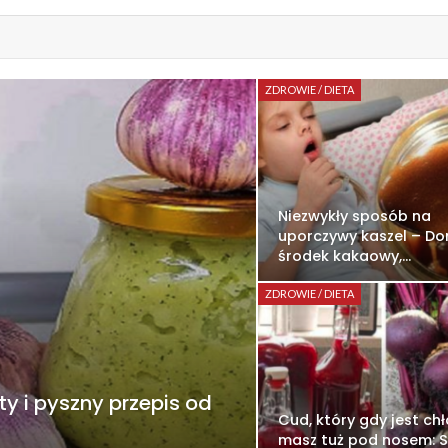
ZDROWIE / DIETA
Niezwykły sposób na
uporczywy kaszel – D
środek kakaowy,…
ZDROWIE / DIETA
y i pyszny przepis od
Cud, który gdy jest ch
masz tuż pod nosem: 