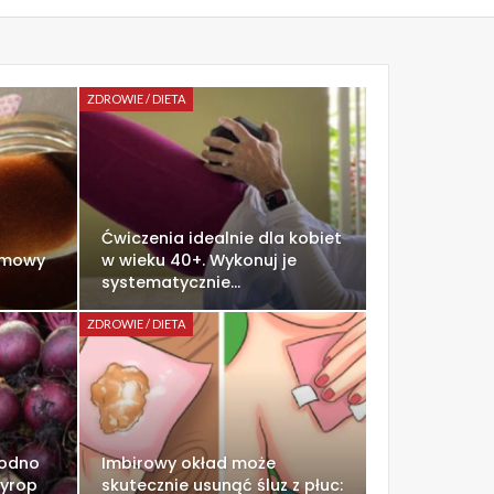
ZDROWIE / DIETA
Ćwiczenia idealnie dla kobiet
omowy
w wieku 40+. Wykonuj je
systematycznie…
ZDROWIE / DIETA
łodno
Imbirowy okład może
Syrop
skutecznie usunąć śluz z płuc: