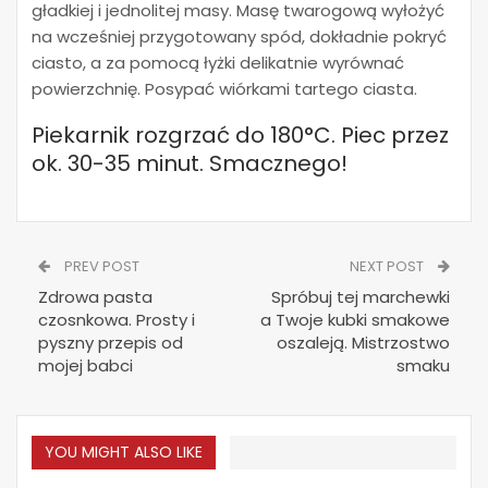
gładkiej i jednolitej masy. Masę twarogową wyłożyć
na wcześniej przygotowany spód, dokładnie pokryć
ciasto, a za pomocą łyżki delikatnie wyrównać
powierzchnię. Posypać wiórkami tartego ciasta.
Piekarnik rozgrzać do 180°C. Piec przez
ok. 30-35 minut. Smacznego!
PREV POST
NEXT POST
Zdrowa pasta
Spróbuj tej marchewki
czosnkowa. Prosty i
a Twoje kubki smakowe
pyszny przepis od
oszaleją. Mistrzostwo
mojej babci
smaku
YOU MIGHT ALSO LIKE