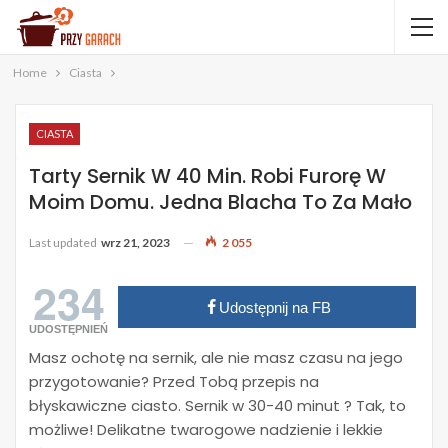
Home
Ciasta
CIASTA
Tarty Sernik W 40 Min. Robi Furorę W
Moim Domu. Jedna Blacha To Za Mało
Last updated
wrz 21, 2023
2 055
234
Udostępnij na FB
UDOSTĘPNIEŃ
Masz ochotę na sernik, ale nie masz czasu na jego
przygotowanie? Przed Tobą przepis na
błyskawiczne ciasto. Sernik w 30-40 minut ? Tak, to
możliwe! Delikatne twarogowe nadzienie i lekkie