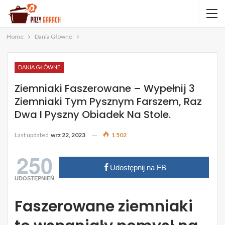
Home
Dania Główne
DANIA GŁÓWNE
Ziemniaki Faszerowane – Wypełnij 3
Ziemniaki Tym Pysznym Farszem, Raz
Dwa I Pyszny Obiadek Na Stole.
Last updated
wrz 22, 2023
1 502
250
Udostępnij na FB
UDOSTĘPNIEŃ
Faszerowane ziemniaki