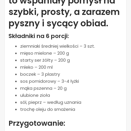
to wspaniały pomysł na
szybki, prosty, a zarazem
pyszny i sycący obiad.
Składniki
na 6 porcji:
ziemniaki średniej wielkości – 3 szt.
mięso mielone – 200 g
starty ser żółty – 200 g
mleko – 200 ml
boczek – 3 plastry
sos pomidorowy – 3-4 łyżki
mąka pszenna – 20 g
ulubione zioła
sól, pieprz – według uznania
trochę oleju do smażenia
Przygotowanie: