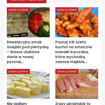
DANIA GŁÓWNE
DANIA GŁÓWNE
Rewelacyjny smak.
Poznaj trik szefa
Gołąbki pod pierzynką
kuchni na smaczne
– Wasze ulubione
kawałki kurczaka,
danie w nowej
które wychodzą
pysznej…
zawsze miękkie,…
DANIA GŁÓWNE
DANIA GŁÓWNE
Nie jadłam
Zrazy ukraińskie to