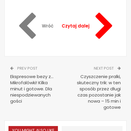
Wróć
Czytaj dalej
PREV POST
NEXT POST
Ekspresowe bezy z…
Czyszczenie pralki,
Mikrofalówki! Kilka
skuteczny trik: w ten
minut i gotowe. Dla
sposób przez długi
niespodziewanych
czas pozostanie jak
gości
nowa – 15 min i
gotowe
YOU MIGHT ALSO LIKE