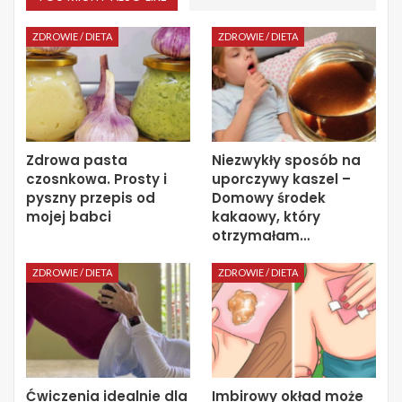
ZDROWIE / DIETA
ZDROWIE / DIETA
Zdrowa pasta
Niezwykły sposób na
czosnkowa. Prosty i
uporczywy kaszel –
pyszny przepis od
Domowy środek
mojej babci
kakaowy, który
otrzymałam…
ZDROWIE / DIETA
ZDROWIE / DIETA
Ćwiczenia idealnie dla
Imbirowy okład może