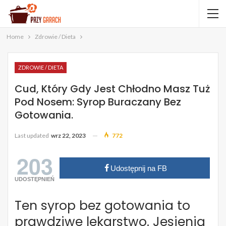
Home
Zdrowie / Dieta
ZDROWIE / DIETA
Cud, Który Gdy Jest Chłodno Masz Tuż
Pod Nosem: Syrop Buraczany Bez
Gotowania.
Last updated
wrz 22, 2023
772
203
Udostępnij na FB
UDOSTĘPNIEŃ
Ten syrop bez gotowania to
prawdziwe lekarstwo. Jesienią