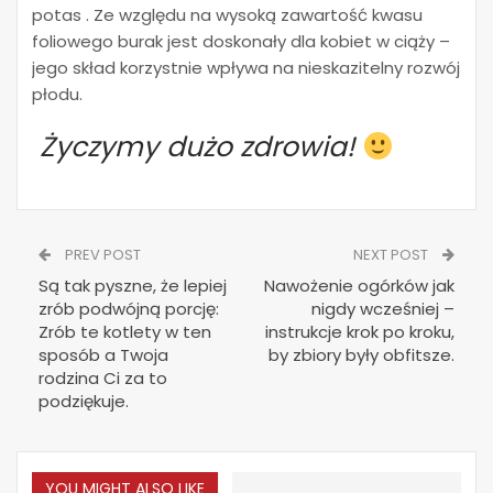
potas . Ze względu na wysoką zawartość kwasu
foliowego burak jest doskonały dla kobiet w ciąży –
jego skład korzystnie wpływa na nieskazitelny rozwój
płodu.
Życzymy dużo zdrowia!
PREV POST
NEXT POST
Są tak pyszne, że lepiej
Nawożenie ogórków jak
zrób podwójną porcję:
nigdy wcześniej –
Zrób te kotlety w ten
instrukcje krok po kroku,
sposób a Twoja
by zbiory były obfitsze.
rodzina Ci za to
podziękuje.
YOU MIGHT ALSO LIKE