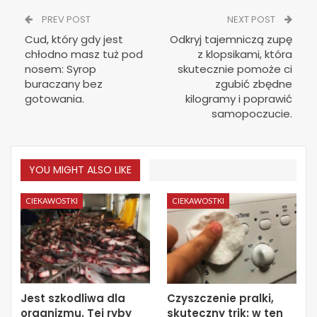
PREV POST
NEXT POST
Cud, który gdy jest
Odkryj tajemniczą zupę
chłodno masz tuż pod
z klopsikami, która
nosem: Syrop
skutecznie pomoże ci
buraczany bez
zgubić zbędne
gotowania.
kilogramy i poprawić
samopoczucie.
YOU MIGHT ALSO LIKE
CIEKAWOSTKI
CIEKAWOSTKI
Jest szkodliwa dla
Czyszczenie pralki,
organizmu. Tej ryby
skuteczny trik: w ten