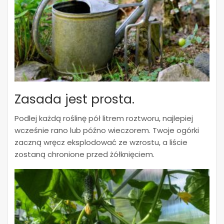
Zasada jest prosta.
Podlej każdą roślinę pół litrem roztworu, najlepiej
wcześnie rano lub późno wieczorem. Twoje ogórki
zaczną wręcz eksplodować ze wzrostu, a liście
zostaną chronione przed żółknięciem.