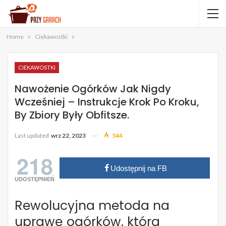
Home
Ciekawostki
CIEKAWOSTKI
Nawożenie Ogórków Jak Nigdy
Wcześniej – Instrukcje Krok Po Kroku,
By Zbiory Były Obfitsze.
Last updated
wrz 22, 2023
544
218
Udostępnij na FB
UDOSTĘPNIEŃ
Rewolucyjna metoda na
uprawę ogórków, która