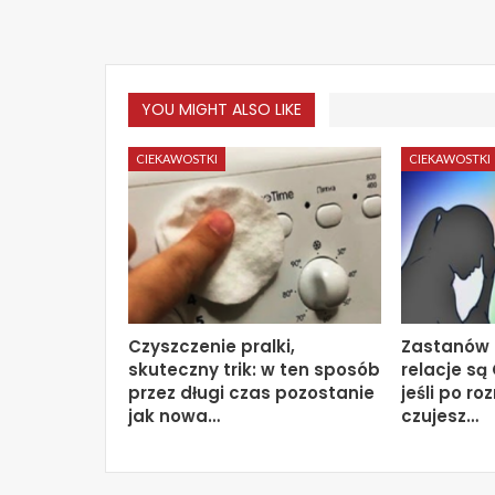
YOU MIGHT ALSO LIKE
CIEKAWOSTKI
CIEKAWOSTKI
Czyszczenie pralki,
Zastanów s
skuteczny trik: w ten sposób
relacje są
przez długi czas pozostanie
jeśli po r
jak nowa…
czujesz…