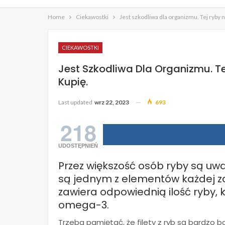
Home
Ciekawostki
Jest szkodliwa dla organizmu. Tej ryby ni
CIEKAWOSTKI
Jest Szkodliwa Dla Organizmu. Te
Kupię.
Last updated
wrz 22, 2023
693
218
UDOSTĘPNIEŃ
Przez większość osób ryby są uw
są jednym z elementów każdej zd
zawiera odpowiednią ilość ryby, 
omega-3.
Trzeba pamiętać, że filety z ryb są bardzo