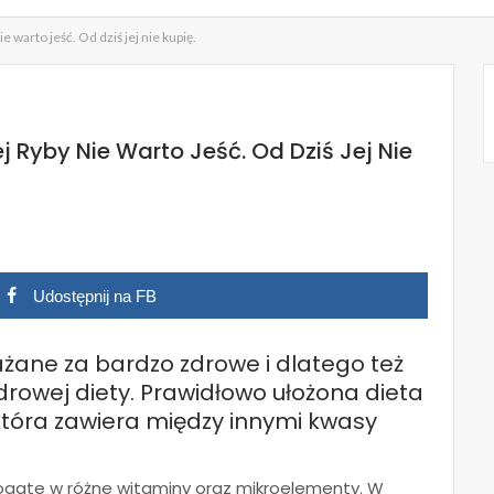
e warto jeść. Od dziś jej nie kupię.
j Ryby Nie Warto Jeść. Od Dziś Jej Nie
Udostępnij na FB
ażane za bardzo zdrowe i dlatego też
rowej diety. Prawidłowo ułożona dieta
która zawiera między innymi kwasy
 bogate w różne witaminy oraz mikroelementy. W