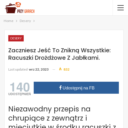
Home
Desery
DESERY
Zaczniesz Jeść To Znikną Wszystkie:
Racuszki Drożdżowe Z Jabłkami.
Last updated
wrz 22, 2023
832
140
Udostępnij na FB
UDOSTĘPNIEŃ
Niezawodny przepis na
chrupiące z zewnątrz i
mięciutkie w środku racuszki z