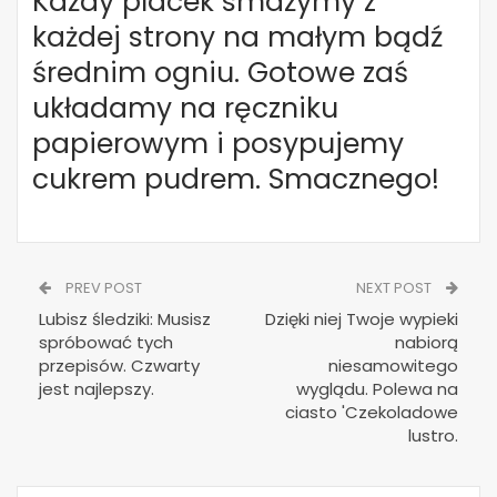
Każdy placek smażymy z
każdej strony na małym bądź
średnim ogniu. Gotowe zaś
układamy na ręczniku
papierowym i posypujemy
cukrem pudrem. Smacznego!
PREV POST
NEXT POST
Lubisz śledziki: Musisz
Dzięki niej Twoje wypieki
spróbować tych
nabiorą
przepisów. Czwarty
niesamowitego
jest najlepszy.
wyglądu. Polewa na
ciasto 'Czekoladowe
lustro.