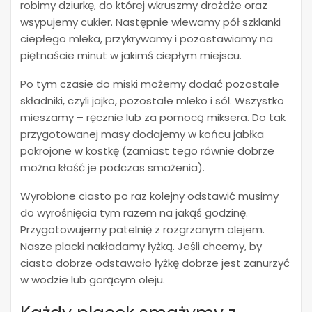
robimy dziurkę, do której wkruszmy drożdże oraz
wsypujemy cukier. Następnie wlewamy pół szklanki
ciepłego mleka, przykrywamy i pozostawiamy na
piętnaście minut w jakimś ciepłym miejscu.
Po tym czasie do miski możemy dodać pozostałe
składniki, czyli jajko, pozostałe mleko i sól. Wszystko
mieszamy – ręcznie lub za pomocą miksera. Do tak
przygotowanej masy dodajemy w końcu jabłka
pokrojone w kostkę (zamiast tego równie dobrze
można kłaść je podczas smażenia).
Wyrobione ciasto po raz kolejny odstawić musimy
do wyrośnięcia tym razem na jakąś godzinę.
Przygotowujemy patelnię z rozgrzanym olejem.
Nasze placki nakładamy łyżką. Jeśli chcemy, by
ciasto dobrze odstawało łyżkę dobrze jest zanurzyć
w wodzie lub gorącym oleju.