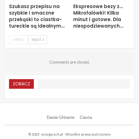
Szukasz przepisu na
Ekspresowe bezy z…
szybkie i smaczne
Mikrofalówki! Kilka
przekąski to ciastka-
minut i gotowe. Dla
tureckie są idealnym…
niespodziewanych…
PREV
NEXT
Comments are closed.
ZOBACZ
Dania Główne
Ciasta
© 2023 - przygarach.pl - Wszelkie prawa zastrzeżone