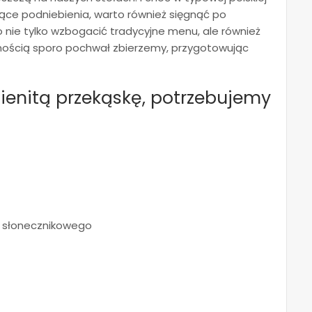
zące podniebienia, warto również sięgnąć po
o nie tylko wzbogacić tradycyjne menu, ale również
nością sporo pochwał zbierzemy, przygotowując
enitą przekąskę, potrzebujemy
ej słonecznikowego