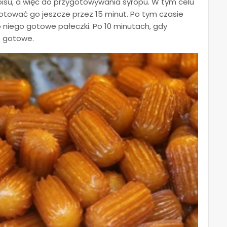
pisu, a więc do przygotowywania syropu. W tym celu
 gotować go jeszcze przez 15 minut. Po tym czasie
o niego gotowe pałeczki. Po 10 minutach, gdy
e gotowe.