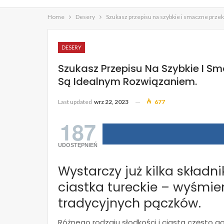
Home
Desery
Szukasz przepisu na szybkie i smaczne przek
DESERY
Szukasz Przepisu Na Szybkie I S
Są Idealnym Rozwiązaniem.
Last updated
wrz 22, 2023
677
187
UDOSTĘPNIEŃ
Wystarczy już kilka skład
ciastka tureckie – wyśmie
tradycyjnych pączków.
Różnego rodzaju słodkości i ciasta często go