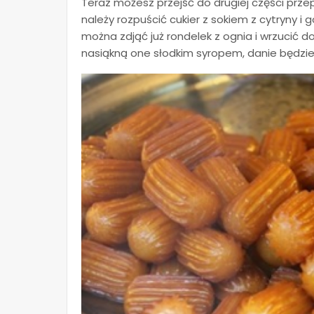
Teraz możesz przejść do drugiej części prze
należy rozpuścić cukier z sokiem z cytryny i
można zdjąć już rondelek z ognia i wrzucić d
nasiąkną one słodkim syropem, danie będzi