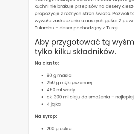
kuchni nie brakuje przepisów na desery cies
propozycje z różnych stron świata. Pozwoli t
wywoła zaskoczenie u naszych gości. Z pew
Tulambu – deser pochodzący z Turcji.
Aby przygotować tą wyśmi
tylko kilku składników.
Na ciasto:
80 g masła
250 g mąki pszennej
450 ml wody
ok. 300 ml oleju do smażenia – najlepi
4 jajka
Na syrop:
200 g cukru