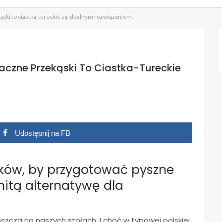
ąski to ciastka-tureckie są idealnym rozwiązaniem.
maczne Przekąski To Ciastka-Tureckie
Udostępnij na FB
ników, by przygotować pyszne
nitą alternatywę dla
szczą na naszych stołach. I choć w typowej polskiej