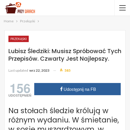
Home
Przekąski
PRZEKĄSKI
Lubisz Śledziki: Musisz Spróbować Tych
Przepisów. Czwarty Jest Najlepszy.
Last updated
wrz 22, 2023
585
156
Udostępnij na FB
UDOSTĘPNIEŃ
Na stołach śledzie królują w
różnym wydaniu. W śmietanie,
w sosie muszardzowym, w