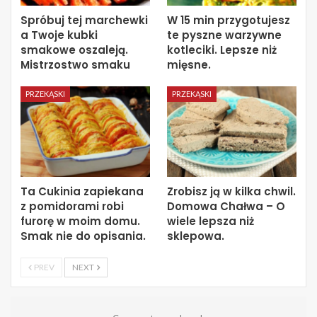
Spróbuj tej marchewki
W 15 min przygotujesz
a Twoje kubki
te pyszne warzywne
smakowe oszaleją.
kotleciki. Lepsze niż
Mistrzostwo smaku
mięsne.
PRZEKĄSKI
PRZEKĄSKI
Ta Cukinia zapiekana
Zrobisz ją w kilka chwil.
z pomidorami robi
Domowa Chałwa – O
furorę w moim domu.
wiele lepsza niż
Smak nie do opisania.
sklepowa.
PREV
NEXT