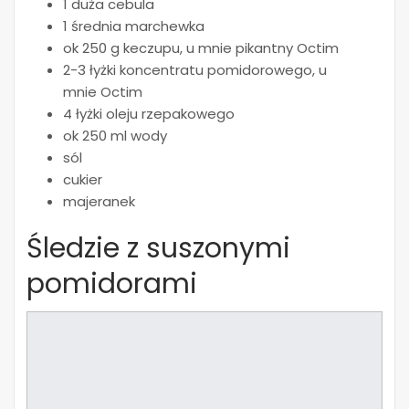
1 duża cebula
1 średnia marchewka
ok 250 g keczupu, u mnie pikantny Octim
2-3 łyżki koncentratu pomidorowego, u
mnie Octim
4 łyżki oleju rzepakowego
ok 250 ml wody
sól
cukier
majeranek
Śledzie z suszonymi
pomidorami