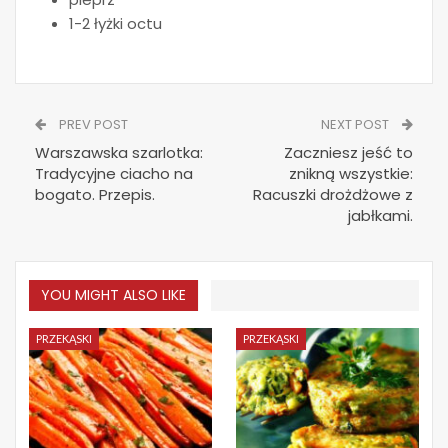
1-2 łyżki octu
PREV POST
NEXT POST
Warszawska szarlotka:
Zaczniesz jeść to
Tradycyjne ciacho na
znikną wszystkie:
bogato. Przepis.
Racuszki drożdżowe z
jabłkami.
YOU MIGHT ALSO LIKE
PRZEKĄSKI
PRZEKĄSKI