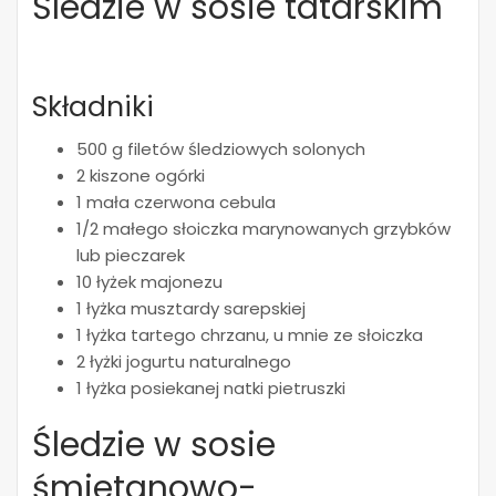
Śledzie w sosie tatarskim
Składniki
500 g filetów śledziowych solonych
2 kiszone ogórki
1 mała czerwona cebula
1/2 małego słoiczka marynowanych grzybków
lub pieczarek
10 łyżek majonezu
1 łyżka musztardy sarepskiej
1 łyżka tartego chrzanu, u mnie ze słoiczka
2 łyżki jogurtu naturalnego
1 łyżka posiekanej natki pietruszki
Śledzie w sosie
śmietanowo-