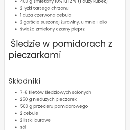
400 g śmietany 18% lu 12 % (1 duży kubek)
2 łyżki tartego chrzanu
1 duża czerwona cebula
2 garście suszonej żurawiny, u mnie Helio
świeżo zmielony czarny pieprz
Śledzie w pomidorach z
pieczarkami
Składniki
7-8 filetów śledziowych solonych
250 g niedużych pieczarek
500 g przecieru pomidorowego
2 cebule
2 listki laurowe
sól