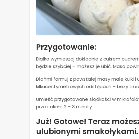
Przygotowanie:
Białko wymieszaj dokładnie z cukrem pudrem. U
będzie szybciej – możesz je ubić. Masa pow
Dłońmi formuj z powstałej masy małe kulki i 
kilkucentymetrowych odstępach – bezy troc
Umieść przygotowane słodkości w mikrofaló
przez około 2 – 3 minuty.
Już! Gotowe! Teraz możes
ulubionymi smakołykami.