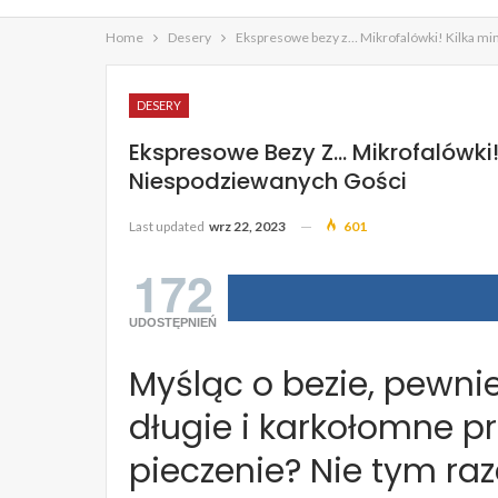
Home
Desery
Ekspresowe bezy z… Mikrofalówki! Kilka min
DESERY
Ekspresowe Bezy Z… Mikrofalówki! 
Niespodziewanych Gości
Last updated
wrz 22, 2023
601
172
UDOSTĘPNIEŃ
Myśląc o bezie, pewni
długie i karkołomne p
pieczenie? Nie tym ra