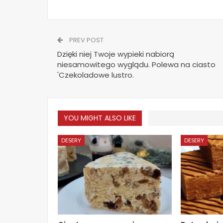
PREV POST
Dzięki niej Twoje wypieki nabiorą
niesamowitego wyglądu. Polewa na ciasto
'Czekoladowe lustro.
YOU MIGHT ALSO LIKE
DESERY
DESERY