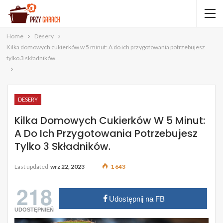
Home
Desery
Kilka domowych cukierków w 5 minut: A do ich przygotowania potrzebujesz
tylko 3 składników.
DESERY
Kilka Domowych Cukierków W 5 Minut:
A Do Ich Przygotowania Potrzebujesz
Tylko 3 Składników.
Last updated
wrz 22, 2023
1 643
218
Udostępnij na FB
UDOSTĘPNIEŃ