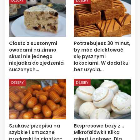
DESERY
DESERY
Ciasto z suszonymi
Potrzebujesz 30 minut,
owocami na zimno
by móc delektować
skusi nie jednego
się pysznymi
niejadka do zjedzenia
łakociami. W dodatku
suszonych…
bez użycia…
DESERY
DESERY
Szukasz przepisu na
Ekspresowe bezy z…
szybkie i smaczne
Mikrofalówki! Kilka
przekąski to ciastka-
minut i gotowe. Dla