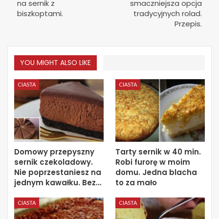
na sernik z
smaczniejsza opcja
biszkoptami.
tradycyjnych rolad.
Przepis.
YOU MIGHT ALSO LIKE
CIASTA
CIASTA
Domowy przepyszny
Tarty sernik w 40 min.
sernik czekoladowy.
Robi furorę w moim
Nie poprzestaniesz na
domu. Jedna blacha
jednym kawałku. Bez…
to za mało
CIASTA
CIASTA