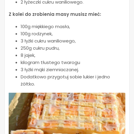
2 łyżeczki cukru waniliowego.
Z kolei do zrobienia masy musisz mieć:
100g miękkiego masła,
100g rodzynek,
3 łyżki cukru waniliowego,
250g cukru pudru,
8 jajek,
kilogram tłustego twarogu
3 łyżki mąki ziemniaczanej.
Dodatkowo przygotuj sobie lukier i jedno
żółtko.