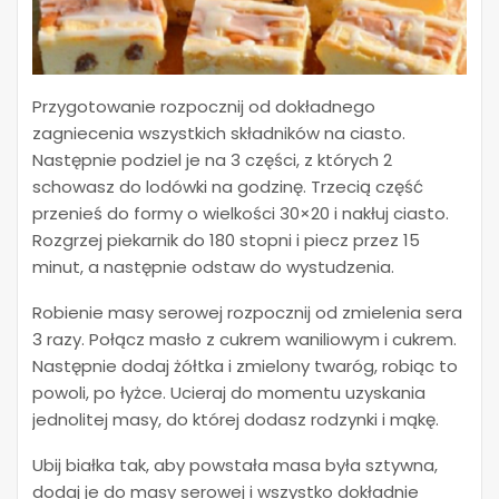
Przygotowanie rozpocznij od dokładnego
zagniecenia wszystkich składników na ciasto.
Następnie podziel je na 3 części, z których 2
schowasz do lodówki na godzinę. Trzecią część
przenieś do formy o wielkości 30×20 i nakłuj ciasto.
Rozgrzej piekarnik do 180 stopni i piecz przez 15
minut, a następnie odstaw do wystudzenia.
Robienie masy serowej rozpocznij od zmielenia sera
3 razy. Połącz masło z cukrem waniliowym i cukrem.
Następnie dodaj żółtka i zmielony twaróg, robiąc to
powoli, po łyżce. Ucieraj do momentu uzyskania
jednolitej masy, do której dodasz rodzynki i mąkę.
Ubij białka tak, aby powstała masa była sztywna,
dodaj je do masy serowej i wszystko dokładnie