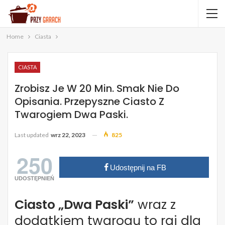
Home
Ciasta
CIASTA
Zrobisz Je W 20 Min. Smak Nie Do
Opisania. Przepyszne Ciasto Z
Twarogiem Dwa Paski.
Last updated
wrz 22, 2023
825
250
Udostępnij na FB
UDOSTĘPNIEŃ
Ciasto „Dwa Paski”
wraz z
dodatkiem twarogu to raj dla