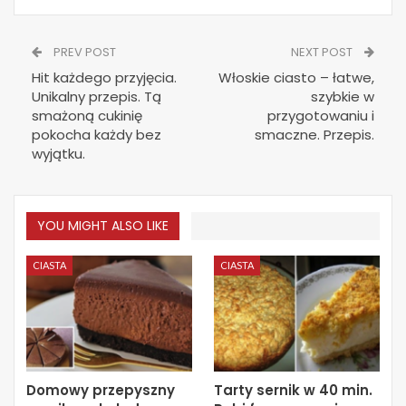
PREV POST
NEXT POST
Hit każdego przyjęcia.
Włoskie ciasto – łatwe,
Unikalny przepis. Tą
szybkie w
smażoną cukinię
przygotowaniu i
pokocha każdy bez
smaczne. Przepis.
wyjątku.
YOU MIGHT ALSO LIKE
CIASTA
CIASTA
Domowy przepyszny
Tarty sernik w 40 min.