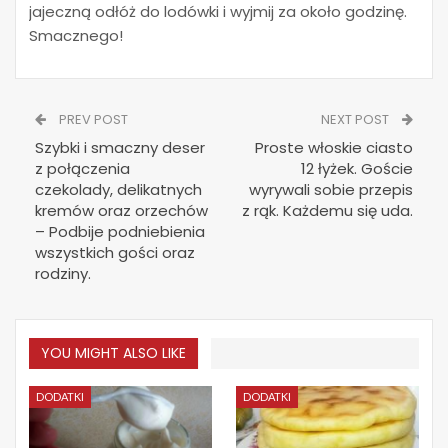
jajeczną odłóż do lodówki i wyjmij za około godzinę.
Smacznego!
PREV POST
NEXT POST
Szybki i smaczny deser
Proste włoskie ciasto
z połączenia
12 łyżek. Goście
czekolady, delikatnych
wyrywali sobie przepis
kremów oraz orzechów
z rąk. Każdemu się uda.
– Podbije podniebienia
wszystkich gości oraz
rodziny.
YOU MIGHT ALSO LIKE
DODATKI
DODATKI