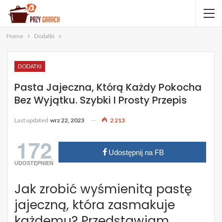
Home
Dodatki
DODATKI
Pasta Jajeczna, Którą Każdy Pokocha
Bez Wyjątku. Szybki I Prosty Przepis
Last updated
wrz 22, 2023
2 213
172
Udostępnij na FB
UDOSTĘPNIEŃ
Jak zrobić wyśmienitą pastę
jajeczną, która zasmakuje
każdemu? Przedstawiam