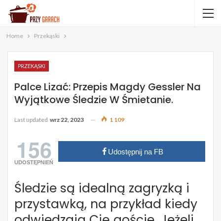
Home
Przekąski
PRZEKĄSKI
Palce Lizać: Przepis Magdy Gessler Na
Wyjątkowe Śledzie W Śmietanie.
Last updated
wrz 22, 2023
1 109
156
Udostępnij na FB
UDOSTĘPNIEŃ
Śledzie są idealną zagryzką i
przystawką, na przykład kiedy
odwiedzają Cię goście. Jeżeli