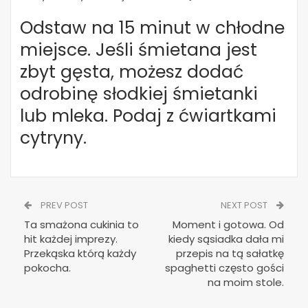
Odstaw na 15 minut w chłodne
miejsce. Jeśli śmietana jest
zbyt gęsta, możesz dodać
odrobinę słodkiej śmietanki
lub mleka. Podaj z ćwiartkami
cytryny.
PREV POST
NEXT POST
Ta smażona cukinia to
Moment i gotowa. Od
hit każdej imprezy.
kiedy sąsiadka dała mi
Przekąska którą każdy
przepis na tą sałatkę
pokocha.
spaghetti często gości
na moim stole.