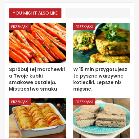
YOU MIGHT ALSO LIKE
PRZEKĄSKI
PRZEKĄSKI
Spróbuj tej marchewki
W 15 min przygotujesz
a Twoje kubki
te pyszne warzywne
smakowe oszaleją.
kotleciki. Lepsze niż
Mistrzostwo smaku
mięsne.
PRZEKĄSKI
PRZEKĄSKI