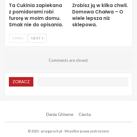
Ta Cukinia zapiekana
Zrobisz ją w kilka chwil.
z pomidorami robi
Domowa Chałwa – O
furorę w moim domu.
wiele lepsza niż
Smak nie do opisania.
sklepowa.
PREV
NEXT
Comments are closed.
ZOBACZ
Dania Główne
Ciasta
© 2023 - przygarach.pl - Wszelkie prawa zastrzeżone